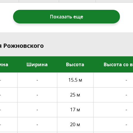
Показать еще
я Рожновского
ина
Ширина
Высота
Высота со 
-
-
15.5 м
-
-
-
25 м
-
-
-
17 м
-
-
-
20 м
-