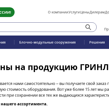
ССИИ!
О компании
Услуги
Цены
Дилерам
До
Пр
ния
Блочно-модульные сооружения
Решения
ны на продукцию ГРИН
вается нами самостоятельно – вы получаете свой заказ 
ую стоимость оборудования. Вот уже более 15 лет мы р
и при сохранении все тех же выдающихся характеристи
 нашего ассортимента.