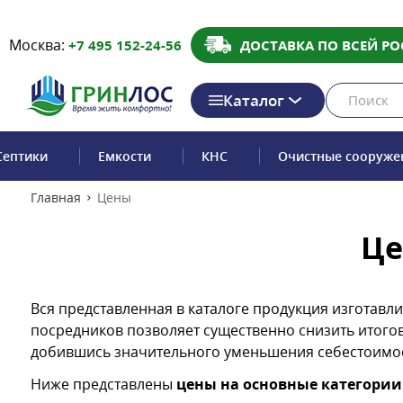
Москва:
+7 495 152-24-56
ДОСТАВКА ПО ВСЕЙ РО
Каталог
Септики
Емкости
КНС
Очистные сооруже
Главная
Цены
Це
Вся представленная в каталоге продукция изготавли
посредников позволяет существенно снизить итогов
добившись значительного уменьшения себестоимост
Ниже представлены
цены на основные категории