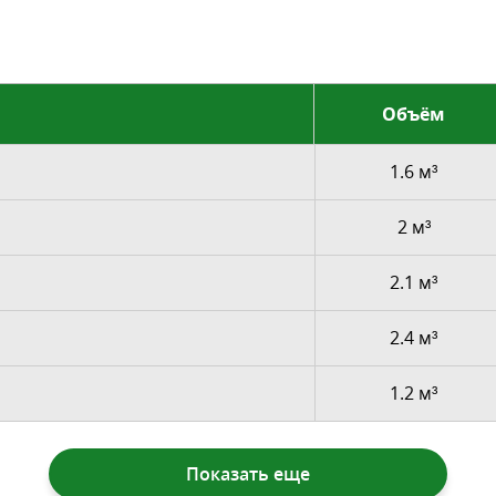
Объём
1.6 м³
2 м³
2.1 м³
2.4 м³
1.2 м³
Показать еще