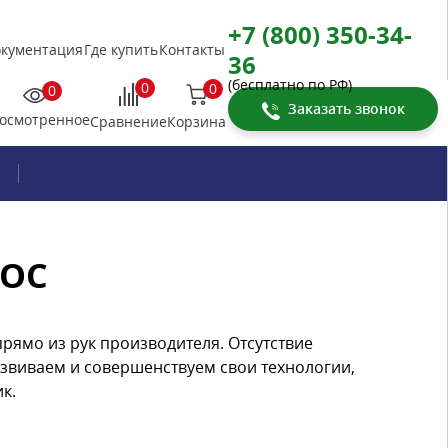
+7 (800) 350-34-
кументация
Где купить
Контакты
36
(бесплатно по РФ)
0
0
0
Заказать звонок
осмотренное
Корзина
Сравнение
ЛОС
прямо из рук производителя. Отсутствие
азвиваем и совершенствуем свои технологии,
к.