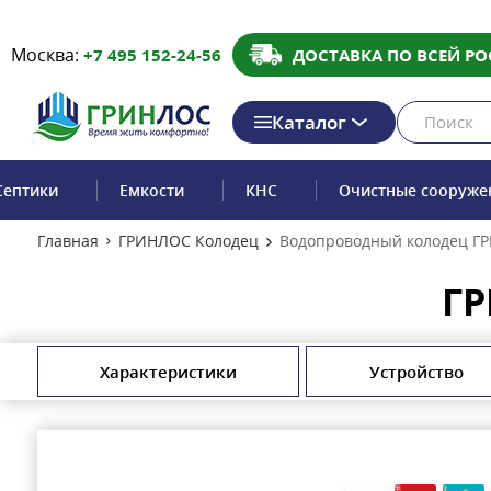
Москва:
+7 495 152-24-56
ДОСТАВКА ПО ВСЕЙ РО
Каталог
Септики
Емкости
КНС
Очистные сооруже
Главная
ГРИНЛОС Колодец
Водопроводный колодец ГР
ГР
Характеристики
Устройство