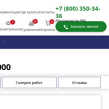
+7 (800) 350-34-
кументация
Где купить
Контакты
36
(бесплатно по РФ)
0
0
1
Заказать звонок
осмотренное
Корзина
Сравнение
000
Галерея работ
Отзывы