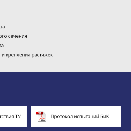
ца
ого сечения
та
 и крепления растяжек
тствия ТУ
Протокол испытаний БиК