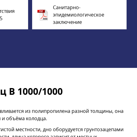
Санитарно-
тствия
эпидемиологическое
5
заключение
 В 1000/1000
ливается из полипропилена разной толщины, она
ы и объёма колодца.
тистой местности, дно оборудуется грунтозацепами
ти, длина которого зависит от местных