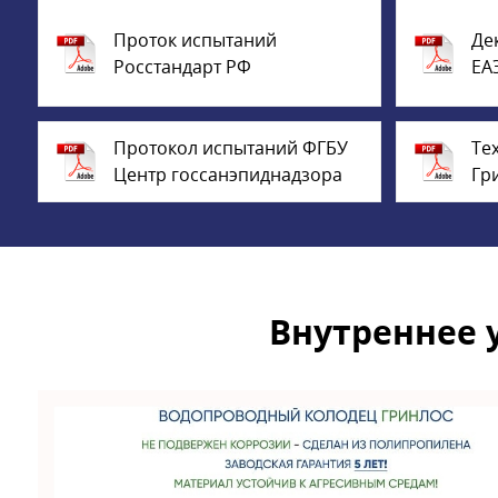
Проток испытаний
Де
Росстандарт РФ
ЕА
Протокол испытаний ФГБУ
Те
Центр госсанэпиднадзора
Гр
Внутреннее 