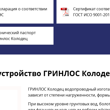
кларация о соответствии
Сертификат соотве
ЭС
ГОСТ ИСО 9001-201
хнический паспорт
инлос Колодец
устройство ГРИНЛОС Колодец
ГРИНЛОС Колодец водопроводный изготав
зависит от степени нагруженности, форм
При высоком уровне грунтовых вод, боло
или фланцевым кольцевым ребром жёсткос