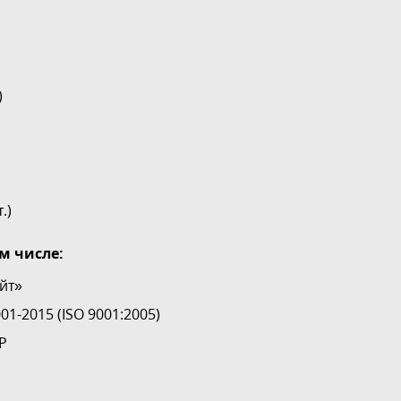
)
.)
м числе:
йт»
1-2015 (ISO 9001:2005)
Р