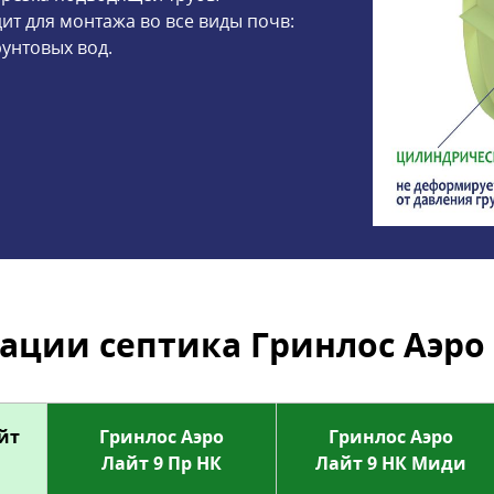
дит для монтажа во все виды почв:
рунтовых вод.
ции септика Гринлос Аэро 
йт
Гринлос Аэро
Гринлос Аэро
Лайт 9 Пр НК
Лайт 9 НК Миди