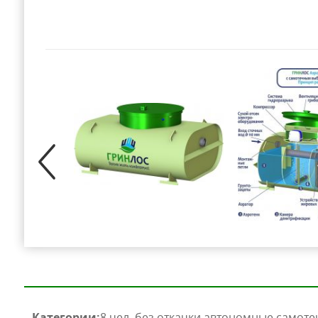
Категории:
8 чел.
без откачки
автономные
самоте