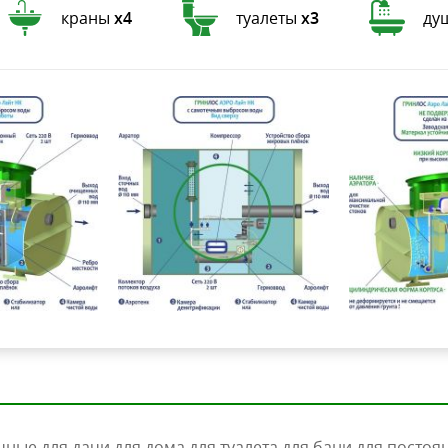
краны
х4
туалеты
х3
ду
чные
для дачи
для дома
для туалета
для бани
для постоя