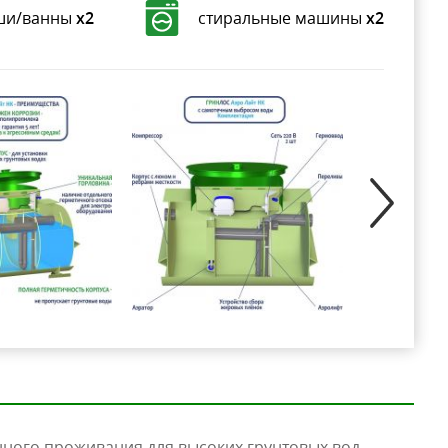
ши/ванны
х2
стиральные машины
х2
нного проживания
для высоких грунтовых вод