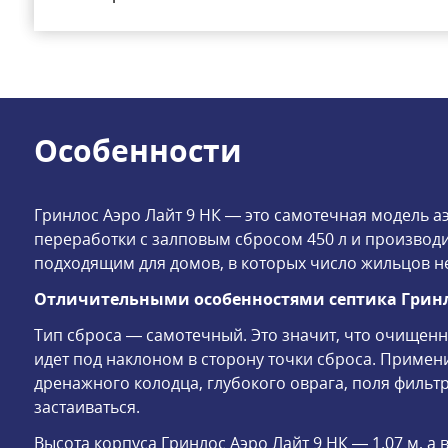
Особенности
Гринлос Аэро Лайт 9 НК — это самотечная модель 
переработки с залповым сбросом 450 л и производит
подходящим для домов, в которых число жильцов н
Отличительными особенностями септика Гринло
Тип сброса — самотечный. Это значит, что очищенна
идет под наклоном в сторону точки сброса. Приме
дренажного колодца, глубокого оврага, поля фильтра
застаиваться.
Высота корпуса Гринлос Аэро Лайт 9 НК — 1.07 м, а