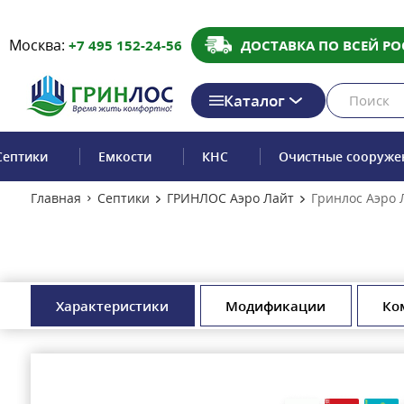
Москва:
+7 495 152-24-56
ДОСТАВКА ПО ВСЕЙ РО
Каталог
Септики
Емкости
КНС
Очистные сооруже
Главная
Септики
ГРИНЛОС Аэро Лайт
Гринлос Аэро 
Характеристики
Модификации
Ко