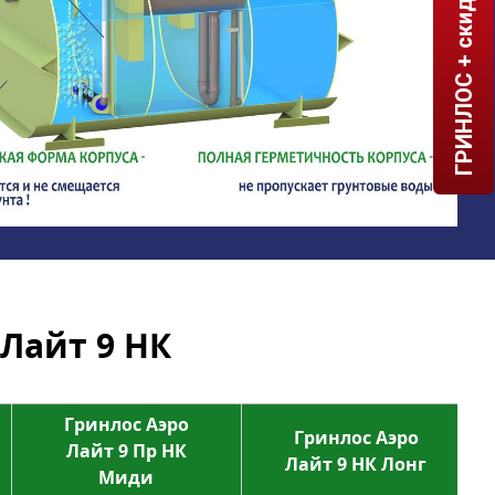
ГРИНЛОС + скидка = 1 мин!
Лайт 9 НК
Гринлос Аэро
Гринлос Аэро
Лайт 9 Пр НК
Лайт 9 НК Лонг
Миди