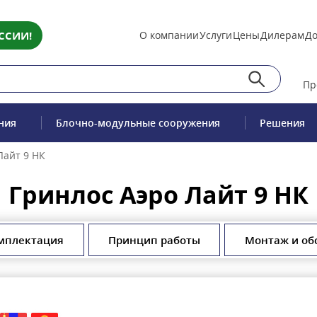
ССИИ!
О компании
Услуги
Цены
Дилерам
До
Пр
ния
Блочно-модульные сооружения
Решения
Лайт 9 НК
Гринлос Аэро Лайт 9 НК
мплектация
Принцип работы
Монтаж и об