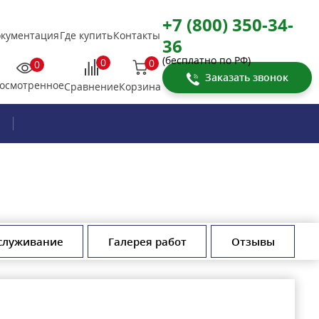
+7 (800) 350-34-
кументация
Где купить
Контакты
36
(бесплатно по РФ)
0
0
0
Заказать звонок
осмотренное
Корзина
Сравнение
служивание
Галерея работ
Отзывы