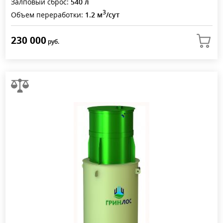
Залповый сброс:
540 л
3
Объем переработки:
1.2 м
/сут
230 000
руб.