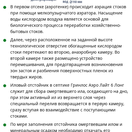
В первом отсеке (аэротенке) происходит аэрация стоков
при помощи мелкопузырчатого аэратора. Насыщение
воды кислородом воздуха является основой для
биологического процесса переработки хозяйственно-
бытовых стоков.
Далее, через расположенное на заданной высоте
технологическое отверстие обогащенные кислородом
стоки перетекают во второю, анаэробную камеру. Во
второй камере также размещено устройство
перемешивания, для предотвращения возникновения
зон застоя и разбиения поверхностных пленок из
твердых жиров.
Иловый отстойник в септике Гринлос Аэро Лайт 6 Лонг
служит для сбора омертвевшего ила, оседающего на дно,
при этом активный ил из верхнего слоя через
специальный перелив возвращается в первую камеру,
сразу вступая во взаимодействие с поступающими
стоками.
По мере заполнения отстойника омертвевшим илом и
минеральным осадком необходимо откачать его