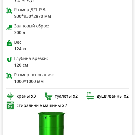
Размер Д*Ш*В:
930*930*2870 мм
Залповый сброс:
300 л
Вес:
124 кг
Глубина врезки:
120 см
Размер основания:
1000*1000 мм
краны
х3
туалеты
х2
души/ванны
х2
стиральные машины
х2