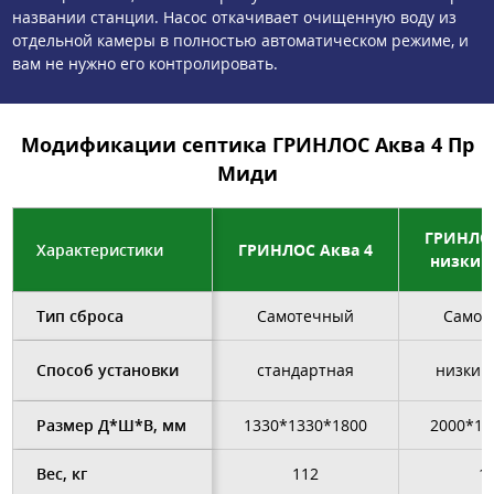
названии станции. Насос откачивает очищенную воду из
отдельной камеры в полностью автоматическом режиме, и
вам не нужно его контролировать.
Модификации септика ГРИНЛОС Аква 4 Пр
Миди
ГРИНЛОС
Характеристики
ГРИНЛОС Аква 4
низкий
Тип сброса
Самотечный
Самот
Способ установки
стандартная
низкий
Размер Д*Ш*В, мм
1330*1330*1800
2000*13
Вес, кг
112
1