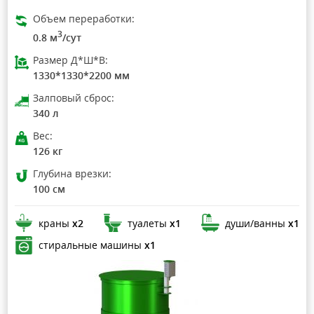
Объем переработки:
3
0.8 м
/сут
Размер Д*Ш*В:
1330*1330*2200 мм
Залповый сброс:
340 л
Вес:
126 кг
Глубина врезки:
100 см
краны
х2
туалеты
х1
души/ванны
х1
стиральные машины
х1