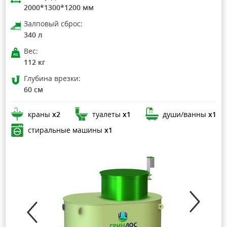
2000*1300*1200 мм
Залповый сброс:
340 л
Вес:
112 кг
Глубина врезки:
60 см
краны
х2
туалеты
х1
души/ванны
х1
стиральные машины
х1