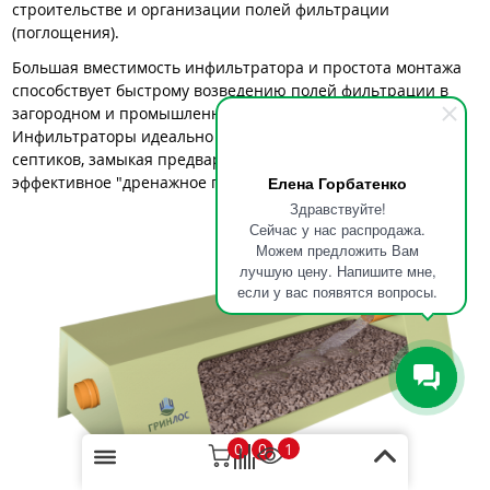
строительстве и организации полей фильтрации
(поглощения).
Большая вместимость инфильтратора и простота монтажа
способствует быстрому возведению полей фильтрации в
загородном и промышленном строительстве.
Инфильтраторы идеально сочетаются с любыми видами
септиков, замыкая предварительную очистку стоков на
эффективное "дренажное поле".
Елена Горбатенко
Здравствуйте!
Сейчас у нас распродажа.
Можем предложить Вам
лучшую цену. Напишите мне,
если у вас появятся вопросы.
0
1
0