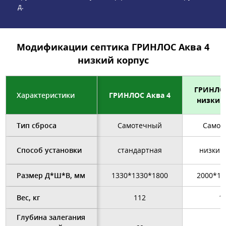
д.
Модификации септика ГРИНЛОС Аква 4
низкий корпус
ГРИНЛОС
Характеристики
ГРИНЛОС Аква 4
низкий
Тип сброса
Самотечный
Самот
Способ установки
стандартная
низкий
Размер Д*Ш*В, мм
1330*1330*1800
2000*13
Вес, кг
112
1
Глубина залегания