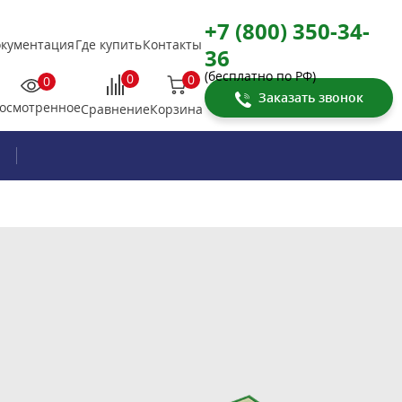
+7 (800) 350-34-
кументация
Где купить
Контакты
36
(бесплатно по РФ)
0
0
0
Заказать звонок
осмотренное
Корзина
Сравнение