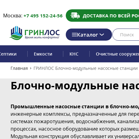
Москва:
+7 495 152-24-56
ДОСТАВКА ПО ВСЕЙ РО
Каталог
Септики
Емкости
КНС
Очистные сооруже
Главная
ГРИНЛОС Блочно-модульные насосные станции
Блочно-модульные на
Промышленные насосные станции в блочно-мо
инженерные комплексы, предназначенные для пере
системах пожаротушения, водоснабжения, канализа
процессах, насосное оборудование которых размещ
Модульная конструкция обуславливает их универсал