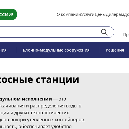
ССИИ!
О компании
Услуги
Цены
Дилерам
До
Пр
ния
Блочно-модульные сооружения
Решения
сосные станции
дульном исполнении
— это
качивания и распределения воды в
ции и других технологических
ено внутри утепленных контейнеров.
ьность, обеспечивает удобство