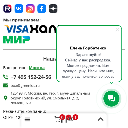
Мы принимаем:
Елена Горбатенко
Здравствуйте!
Наши контакты:
Сейчас у нас распродажа.
Можем предложить Вам
Ваш регион:
Москва
лучшую цену. Напишите мне,
+7 495 152-24-56
если у вас появятся вопросы.
box@greenlos.ru
125493, г. Москва, вн. тер. г. муниципальный
округ Головинский, ул. Смольная, д. 2,
помещ. 2/9
Реквизиты компании:
0
1
ОГРН: 1247700596604 / ИНН: 7743456580
0
Смотреть дилеров на карте →