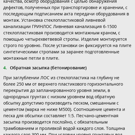
качества, осмотр оборудования с целью обнаружения
дефектов, полученных при транспортировке и хранении, с
последующим подписанием акта передачи оборудования в
монтаж. Установка стеклопластиковой ливневой
канализации ГРИНЛОС Ливневая канализация 6-1500
стеклопластиковая производится монтажным краном, с
помощью четырехветвевой стропы. Изделие монтируется
строго по уровню. После установки он фиксируется на плите
синтетическими стропами за заранее подготовленные
монтажные петли в плите.
Обратная засыпка (бетонирование)
При заглублении ЛОС из стеклопластика на глубину не
более 250 мм от верхнего пластикового горизонтального
перекрытия до запланированного уровня земли, в
однородных грунтах с низким уровнем вод обратную
обсыпку допустимо производить песком, смешанным с
цементом (марка не ниже М500). Соотношение цемента и
песка для обсыпки составляет 1:5. Песчано-цементная
засыпка производится послойно, с обязательным
трамбованием и проливкой водой каждого слоя. Толщина
каждого слоя 300 мм. При условии уровня грунтовых вод