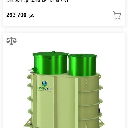
Объем переработки:
1.4 м
/сут
293 700
руб.