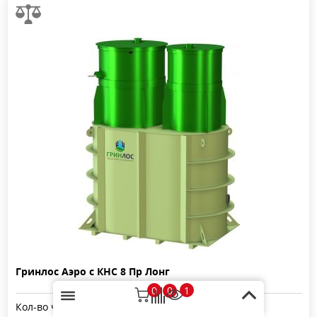
Гринлос Аэро с КНС 8 Пр Лонг
0
1
0
Кол-во человек:
8