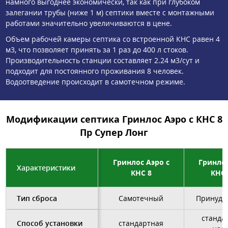
намного выгоднее экономически, так как при глубоком
залегании трубы (ниже 1 м) септики вместе с монтажными
работами значительно увеличиваются в цене.
Объем рабочей камеры септика со встроенной КНС равен 4
м3, что позволяет принять за 1 раз до 400 л стоков.
Производительность станции составляет 2.24 м3/сут и
подходит для постоянного проживания 8 человек.
Водоотведение происходит в самотечном режиме.
Модификации септика Гринлос Аэро с КНС 8
Пр Супер Лонг
Гринлос Аэро с
Гринлос
Характеристики
КНС 8
КНС 
Тип сброса
Самотечный
Принуди
станда
Способ установки
стандартная