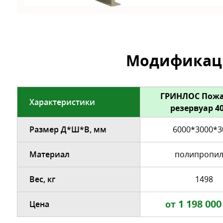
Модификаци
ГРИНЛОС Пож
Характеристики
резервуар 4
Размер Д*Ш*В, мм
6000*3000*3
Материал
полипропи
Вес, кг
1498
1 198 000
от
Цена