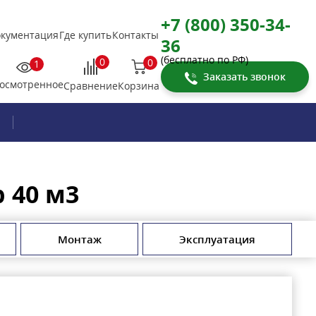
+7 (800) 350-34-
кументация
Где купить
Контакты
36
(бесплатно по РФ)
0
0
1
Заказать звонок
осмотренное
Корзина
Сравнение
 40 м3
Монтаж
Эксплуатация