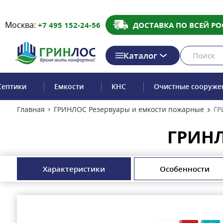
Москва:
+7 495 152-24-56
ДОСТАВКА ПО ВСЕЙ РО
Каталог
Септики
Емкости
КНС
Очистные сооруже
Главная
ГРИНЛОС Резервуары и емкости пожарные
ГР
ГРИНЛ
Характеристики
Особенности