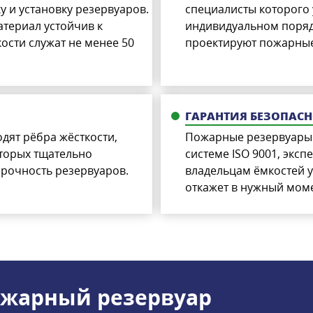
у и установку резервуаров.
специалисты которого 
атериал устойчив к
индивидуальном поряд
ости служат не менее 50
проектируют пожарные
ГАРАНТИЯ БЕЗОПАС
дят рёбра жёсткости,
Пожарные резервуары
торых тщательно
системе ISO 9001, эксп
рочность резервуаров.
владельцам ёмкостей у
откажет в нужный мом
ожарный резервуар