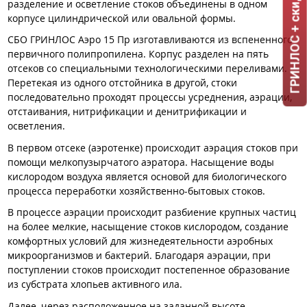
ГРИНЛОС + скидка = 1 мин!
разделение и осветление стоков объединены в одном
корпусе цилиндрической или овальной формы.
СБО ГРИНЛОС Аэро 15 Пр изготавливаются из вспененного
первичного полипропилена. Корпус разделен на пять
отсеков со специальными технологическими переливами.
Перетекая из одного отстойника в другой, стоки
последовательно проходят процессы усреднения, аэрации,
отстаивания, нитрификации и денитрификации и
осветления.
В первом отсеке (аэротенке) происходит аэрация стоков при
помощи мелкопузырчатого аэратора. Насыщение воды
кислородом воздуха является основой для биологического
процесса переработки хозяйственно-бытовых стоков.
В процессе аэрации происходит разбиение крупных частиц
на более мелкие, насыщение стоков кислородом, создание
комфортных условий для жизнедеятельности аэробных
микроорганизмов и бактерий. Благодаря аэрации, при
поступлении стоков происходит постепенное образование
из субстрата хлопьев активного ила.
Далее, через расположенное на заданной высоте