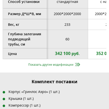
Способ установки
стандартная
с на
Размер Д*Ш*В, мм
2000*2000*2000
2000*20
Вес, кг
233
2
Глубина залегания
подводящей
60
6
трубы, см
342 100
352 0
руб.
Цена
Показать другие модификации
Комплект поставки
Корпус «Гринлос Аэро» (1 шт.)
Крышка (1 шт.)
Компрессор (1 шт.)