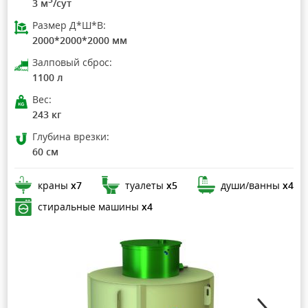
3 м
/сут
Размер Д*Ш*В:
2000*2000*2000 мм
Залповый сброс:
1100 л
Вес:
243 кг
Глубина врезки:
60 см
краны
х7
туалеты
х5
души/ванны
х4
стиральные машины
х4