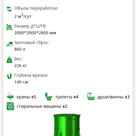
Объем переработки:
3
2 м
/сут
Размер Д*Ш*В:
2000*2000*2800 мм
Залповый сброс:
860 л
Вес:
226 кг
Глубина врезки:
140 см
краны
х5
туалеты
х4
души/ванны
х3
стиральные машины
х2