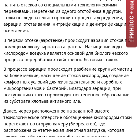
ГРИНЛОС + скидка = 1 мин!
на пять отсеков со специальными технологическими
переливами. Перетекая из одного отстойника в другой,
стоки последовательно проходят процессы усреднения,
аэрации, отстаивания, нитрификации и денитрификации и
осветления.
В первом отсеке (аэротенке) происходит аэрация стоков при
помощи мелкопузырчатого аэратора. Насыщение воды
кислородом воздуха является основой для биологического
процесса переработки хозяйственно-бытовых стоков.
В процессе аэрации происходит разбиение крупных частиц
на более мелкие, насыщение стоков кислородом, создание
комфортных условий для жизнедеятельности аэробных
микроорганизмов и бактерий. Благодаря аэрации, при
поступлении стоков происходит постепенное образование
из субстрата хлопьев активного ила.
Далее, через расположенное на заданной высоте
технологическое отверстие обогащенные кислородом стоки
перетекают во вторую камеру (биореактор), где
расположена синтетическая инертная загрузка, которая
служит для образования иммобилизованного ила,