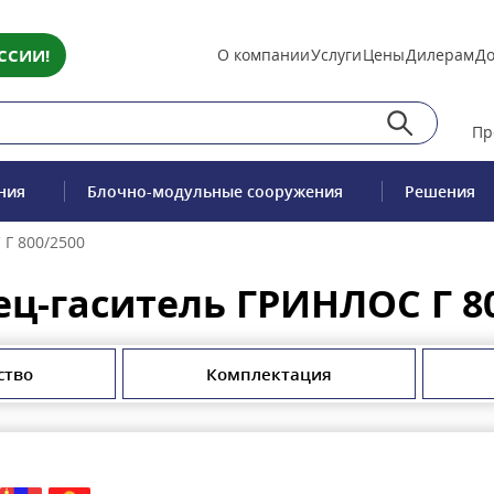
ССИИ!
О компании
Услуги
Цены
Дилерам
До
Пр
ния
Блочно-модульные сооружения
Решения
Г 800/2500
ц-гаситель ГРИНЛОС Г 8
ство
Комплектация