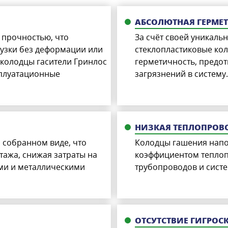
АБСОЛЮТНАЯ ГЕРМЕ
 прочностью, что
За счёт своей уникаль
узки без деформации или
стеклопластиковые ко
 колодцы гасители Гринлос
герметичность, предо
сплуатационные
загрязнений в систему
НИЗКАЯ ТЕПЛОПРОВ
 собранном виде, что
Колодцы гашения напо
тажа, снижая затраты на
коэффициентом теплоп
ми и металлическими
трубопроводов и систе
ОТСУТСТВИЕ ГИГРО