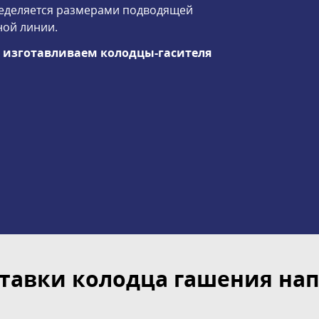
ределяется размерами подводящей
ной линии.
ы изготавливаем колодцы-гасителя
тавки колодца гашения напо