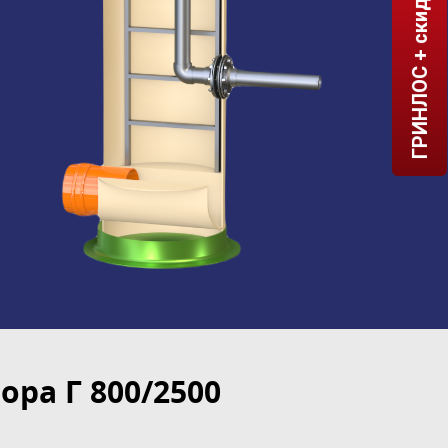
ГРИНЛОС + скидка = 1 мин!
ра Г 800/2500