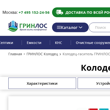
Москва:
+7 495 152-24-56
ДОСТАВКА ПО ВСЕЙ РО
Каталог
Септики
Емкости
КНС
Очистные сооруже
Главная
ГРИНЛОС Колодец
Колодец-гаситель ГРИНЛОС 
Колоде
Характеристики
Устрой