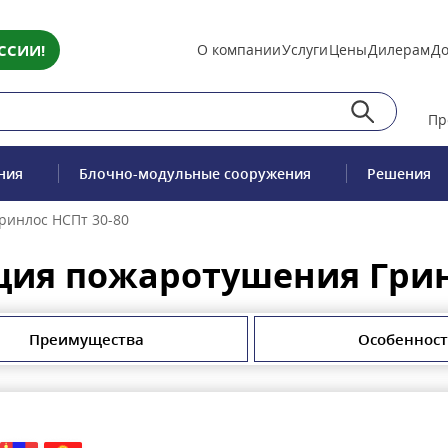
ССИИ!
О компании
Услуги
Цены
Дилерам
До
Пр
ния
Блочно-модульные сооружения
Решения
ринлос НСПт 30-80
ция пожаротушения Грин
Преимущества
Особеннос