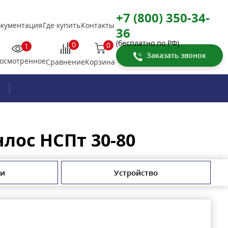
+7 (800) 350-34-
кументация
Где купить
Контакты
36
(бесплатно по РФ)
0
0
1
Заказать звонок
осмотренное
Корзина
Сравнение
лос НСПт 30-80
ти
Устройство