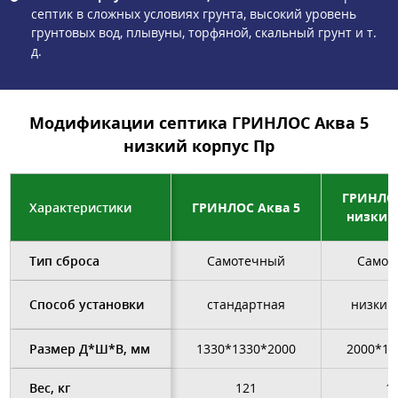
септик в сложных условиях грунта, высокий уровень
грунтовых вод, плывуны, торфяной, скальный грунт и т.
д.
Модификации септика ГРИНЛОС Аква 5
низкий корпус Пр
ГРИНЛОС
Характеристики
ГРИНЛОС Аква 5
низкий
Тип сброса
Самотечный
Самот
Способ установки
стандартная
низкий
Размер Д*Ш*В, мм
1330*1330*2000
2000*15
Вес, кг
121
1