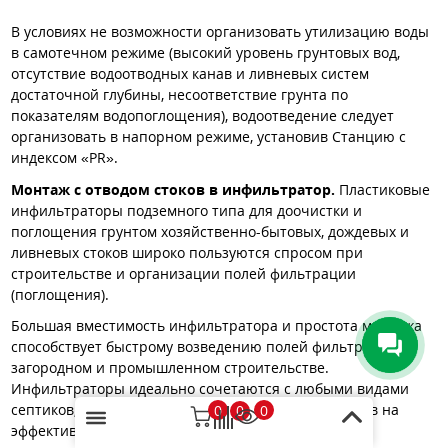
В условиях не возможности организовать утилизацию воды
в самотечном режиме (высокий уровень грунтовых вод,
отсутствие водоотводных канав и ливневых систем
достаточной глубины, несоответствие грунта по
показателям водопоглощения), водоотведение следует
организовать в напорном режиме, установив Станцию с
индексом «PR».
Монтаж с отводом стоков в инфильтратор.
Пластиковые
инфильтраторы подземного типа для доочистки и
поглощения грунтом хозяйственно-бытовых, дождевых и
ливневых стоков широко пользуются спросом при
строительстве и организации полей фильтрации
(поглощения).
Большая вместимость инфильтратора и простота монтажа
способствует быстрому возведению полей фильтрации в
загородном и промышленном строительстве.
Инфильтраторы идеально сочетаются с любыми видами
септиков, замыкая предварительную очистку стоков на
0
0
0
эффективное "дренажное поле".