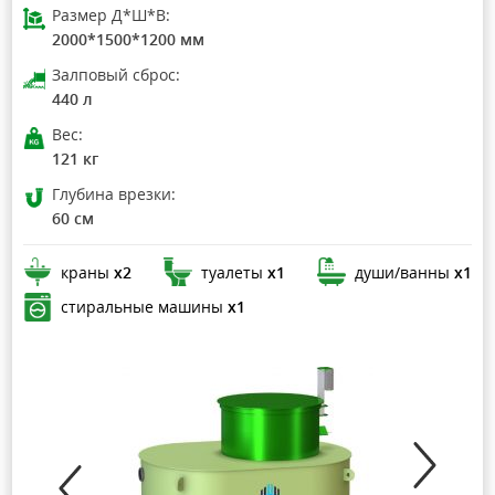
Размер Д*Ш*В:
2000*1500*1200 мм
Залповый сброс:
440 л
Вес:
121 кг
Глубина врезки:
60 см
краны
х2
туалеты
х1
души/ванны
х1
стиральные машины
х1