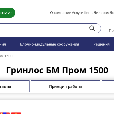
ССИИ!
О компании
Услуги
Цены
Дилерам
До
Пр
ния
Блочно-модульные сооружения
Решения
ом 1500
Гринлос БМ Пром 1500
тация
Принцип работы