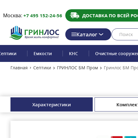
Москва:
+7 495 152-24-56
ДОСТАВКА ПО ВСЕЙ РО
Каталог
Септики
Емкости
КНС
Очистные сооруже
Главная
Септики
ГРИНЛОС БМ Пром
Гринлос БМ Пр
Характеристики
Комплек