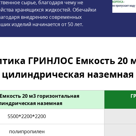
твенное сырье, благодаря чему не
ойства хранящихся жидкостей. Обечайки
Благодаря внедрению современных
ших изделий начинается от 50 лет.
тика ГРИНЛОС Емкость 20 м
цилиндрическая наземная
Емкость 20 м3 горизонтальная
Г
линдрическая наземная
5500*2200*2200
полипропилен