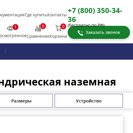
+7 (800) 350-34-
кументация
Где купить
Контакты
36
(бесплатно по РФ)
0
0
1
Заказать звонок
осмотренное
Корзина
Сравнение
индрическая наземная
Размеры
Устройство