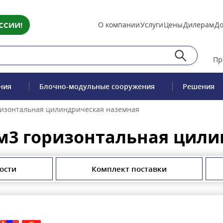
ССИИ!
О компании
Услуги
Цены
Дилерам
До
Пр
ния
Блочно-модульные сооружения
Решения
ризонтальная цилиндрическая наземная
м3 горизонтальная цил
ости
Комплект поставки