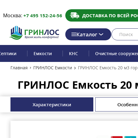
Москва:
+7 495 152-24-56
ДОСТАВКА ПО ВСЕЙ РО
Каталог
Септики
Емкости
КНС
Очистные сооруже
Главная
ГРИНЛОС Емкости
ГРИНЛОС Емкость 20 м3 го
ГРИНЛОС Емкость 20 
Характеристики
Особенн