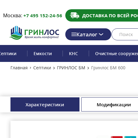
Москва:
+7 495 152-24-56
ДОСТАВКА ПО ВСЕЙ РО
Каталог
Септики
Емкости
КНС
Очистные сооруже
Главная
Септики
ГРИНЛОС БМ
Гринлос БМ 600
Характеристики
Модификации