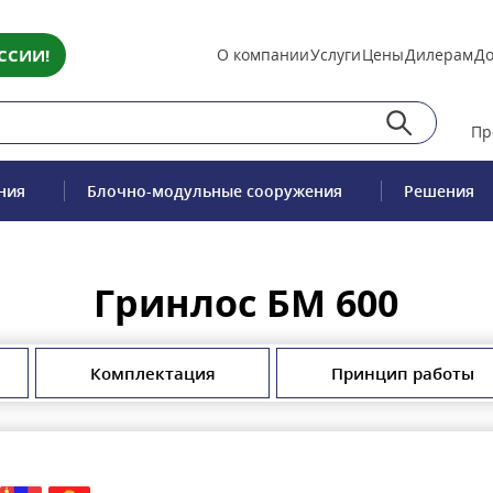
ССИИ!
О компании
Услуги
Цены
Дилерам
До
Пр
ния
Блочно-модульные сооружения
Решения
Гринлос БМ 600
Комплектация
Принцип работы