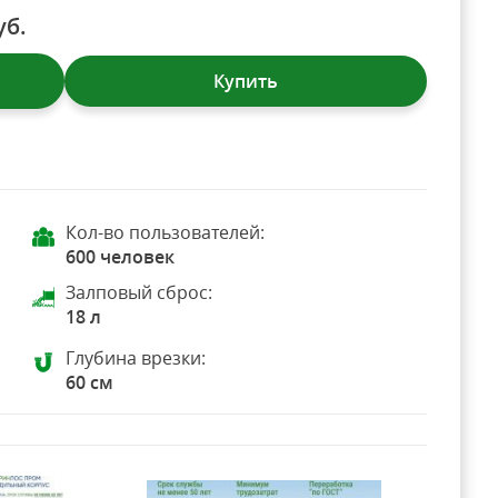
уб.
Купить
Кол-во пользователей:
600 человек
Залповый сброс:
18 л
Глубина врезки:
60 см