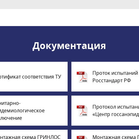
Документация
Проток испытаний
ртификат соответствия ТУ
Росстандарт РФ
нитарно-
Протокол испытан
идемиологическое
«Центр госсанэпи
ключение
нтажная схема ГРИНЛОС
Монтажная схема