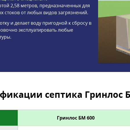
той 2,58 метров, предназначенных для
 стоков от любых видов загрязнений.
тку и делает воду пригодной к сбросу в
новочно эксплуатировать любые
туры.
фикации септика Гринлос Б
Гринлос БМ 600