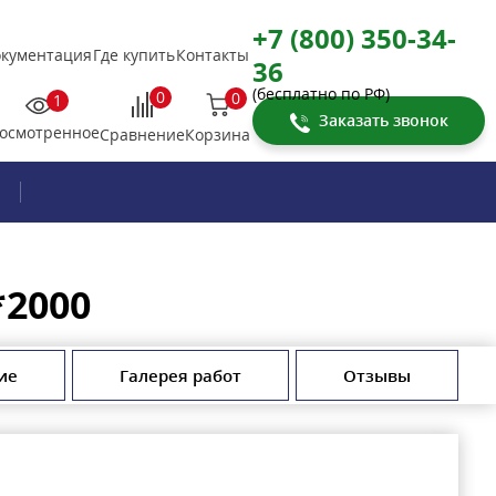
+7 (800) 350-34-
кументация
Где купить
Контакты
36
(бесплатно по РФ)
0
0
1
Заказать звонок
осмотренное
Корзина
Сравнение
*2000
ие
Галерея работ
Отзывы