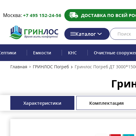
Москва:
+7 495 152-24-56
ДОСТАВКА ПО ВСЕЙ РО
Каталог
Септики
Емкости
КНС
Очистные сооруже
Главная
ГРИНЛОС Погреб
Гринлос Погреб ДТ 3000*150
Грин
Характеристики
Комплектация