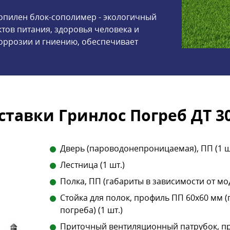
опилен блок-сополимер - экологичный
тов питания, здоровья человека и
оррозии и гниению, обеспечивает
тавки Гринлос Погреб ДТ 3
Дверь (пароводонепроницаемая), ПП (1 ш
Лестница (1 шт.)
Полка, ПП (габариты в зависимости от мод
Стойка для полок, профиль ПП 60х60 мм (
погреба) (1 шт.)
Приточный вентиляционный патрубок, пр