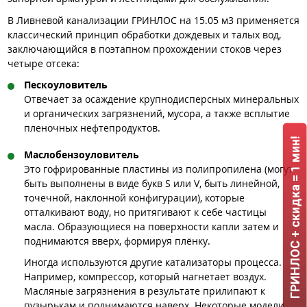
В Ливневой канализации ГРИНЛОС на 15.05 м3 применяется
классический принцип обработки дождевых и талых вод,
заключающийся в поэтапном прохождении стоков через
четыре отсека:
Пескоуловитель
Отвечает за осаждение крупнодисперсных минеральных
и органических загрязнений, мусора, а также всплытие
пленочных нефтепродуктов.
ГРИНЛОС + скидка = 1 мин!
Маслобензоуловитель
Это гофрированные пластины из полипропилена (могут
быть выполнены в виде букв S или V, быть линейной,
точечной, наклонной конфигурации), которые
отталкивают воду, но притягивают к себе частицы
масла. Образующиеся на поверхности капли затем и
поднимаются вверх, формируя плёнку.
Иногда используются другие катализаторы процесса.
Например, компрессор, который нагнетает воздух.
Масляные загрязнения в результате прилипают к
пузырькам и поднимаются наверх. Некоторые модели