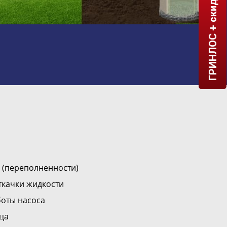
ГРИНЛОС + скидка = 1 мин!
 (переполненности)
ткачки жидкости
боты насоса
ца