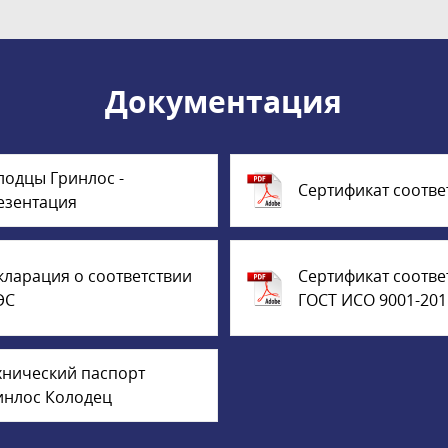
Документация
лодцы Гринлос -
Сертификат соотве
езентация
кларация о соответствии
Сертификат соотве
ЭС
ГОСТ ИСО 9001-201
хнический паспорт
инлос Колодец