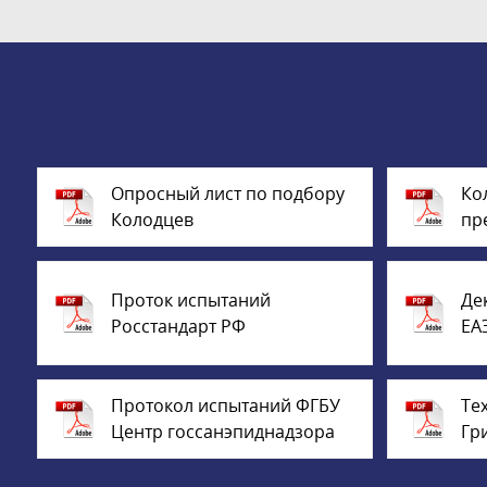
Опросный лист по подбору
Ко
Колодцев
пр
Проток испытаний
Де
Росстандарт РФ
ЕА
Протокол испытаний ФГБУ
Те
Центр госсанэпиднадзора
Гр