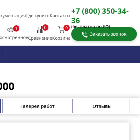
+7 (800) 350-34-
кументация
Где купить
Контакты
36
(бесплатно по РФ)
0
0
1
Заказать звонок
осмотренное
Корзина
Сравнение
000
Галерея работ
Отзывы