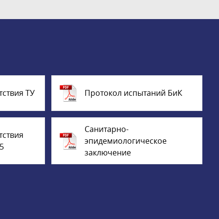
тствия ТУ
Протокол испытаний БиК
Санитарно-
тствия
эпидемиологическое
5
заключение