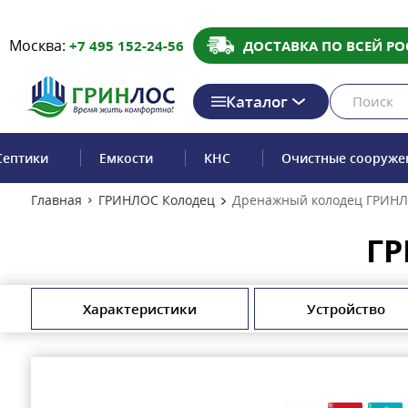
Москва:
+7 495 152-24-56
ДОСТАВКА ПО ВСЕЙ РО
Каталог
Септики
Емкости
КНС
Очистные сооруже
Главная
ГРИНЛОС Колодец
Дренажный колодец ГРИНЛ
ГР
Характеристики
Устройство