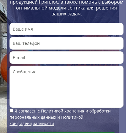
продукцией Гринлос, а также помочь с выбором
оптимальной модели септика для решения
ваших задач.
Я согласен с
Политикой хранения и обработки
персональных данных
и
Политикой
конфиденциальности