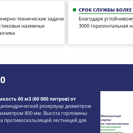
СРОК СЛУЖБЫ БОЛЕЕ 
енерно-технические задачи
Благодаря устойчивому
стиковых наземных
3000 горизонтальная н
азчика
00
ость 60 м3 (60 000 литров) от
 цилиндрический резервуар диаметром
 диаметром 800 мм. Высота горловины
а противоскользящей лестницей для