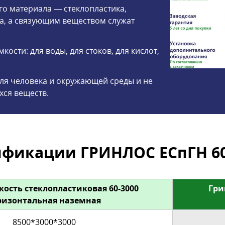
го материала — стеклопластика,
а, а связующим веществом служат
ости: для воды, для стоков, для кислот,
ля человека и окружающей среды и не
хся веществ.
фикации ГРИНЛОС ЕСпГН 60
кость стеклопластиковая 60-3000
Гри
ризонтальная наземная
8500*3000*3000