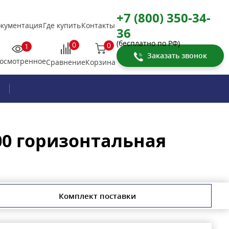
+7 (800) 350-34-
кументация
Где купить
Контакты
36
(бесплатно по РФ)
0
0
1
Заказать звонок
осмотренное
Корзина
Сравнение
00 горизонтальная
Комплект поставки