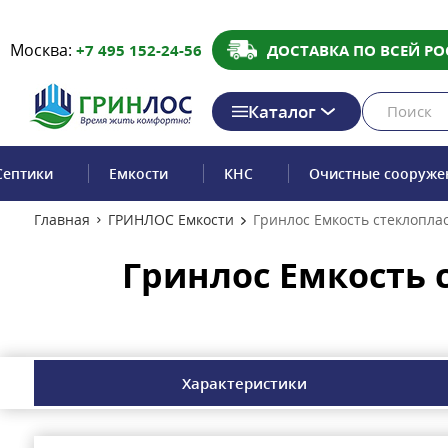
Москва:
+7 495 152-24-56
ДОСТАВКА ПО ВСЕЙ РО
Каталог
Септики
Емкости
КНС
Очистные сооруже
Главная
ГРИНЛОС Емкости
Гринлос Емкость стеклопла
Гринлос Емкость 
Характеристики