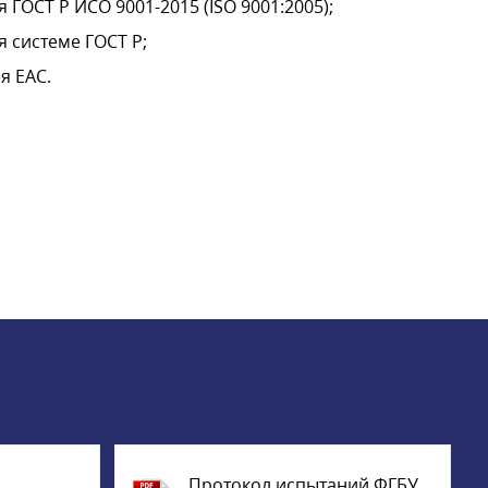
 ГОСТ Р ИСО 9001-2015 (ISO 9001:2005);
я системе ГОСТ Р;
я EAC.
Протокол испытаний ФГБУ