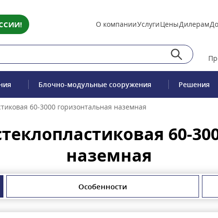
ССИИ!
О компании
Услуги
Цены
Дилерам
До
Пр
ния
Блочно-модульные сооружения
Решения
стиковая 60-3000 горизонтальная наземная
стеклопластиковая 60-30
наземная
Особенности