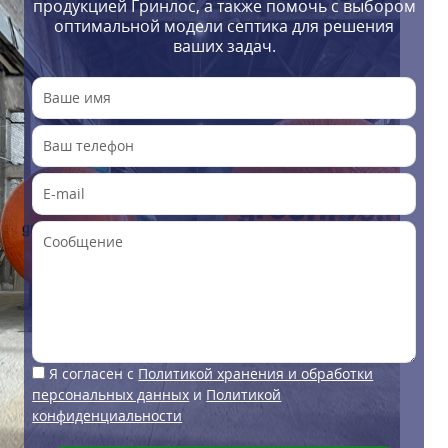
продукцией Гринлос, а также помочь с выбором
оптимальной модели септика для решения
ваших задач.
Я согласен с
Политикой хранения и обработки
персональных данных
и
Политикой
конфиденциальности