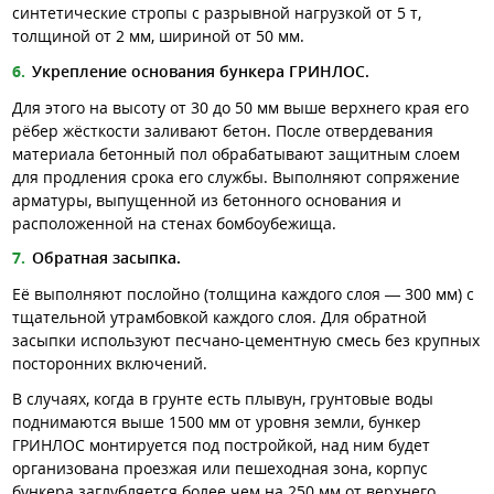
синтетические стропы с разрывной нагрузкой от 5 т,
толщиной от 2 мм, шириной от 50 мм.
Укрепление основания бункера ГРИНЛОС.
Для этого на высоту от 30 до 50 мм выше верхнего края его
рёбер жёсткости заливают бетон. После отвердевания
материала бетонный пол обрабатывают защитным слоем
для продления срока его службы. Выполняют сопряжение
арматуры, выпущенной из бетонного основания и
расположенной на стенах бомбоубежища.
Обратная засыпка.
Её выполняют послойно (толщина каждого слоя — 300 мм) с
тщательной утрамбовкой каждого слоя. Для обратной
засыпки используют песчано-цементную смесь без крупных
посторонних включений.
В случаях, когда в грунте есть плывун, грунтовые воды
поднимаются выше 1500 мм от уровня земли, бункер
ГРИНЛОС монтируется под постройкой, над ним будет
организована проезжая или пешеходная зона, корпус
бункера заглубляется более чем на 250 мм от верхнего