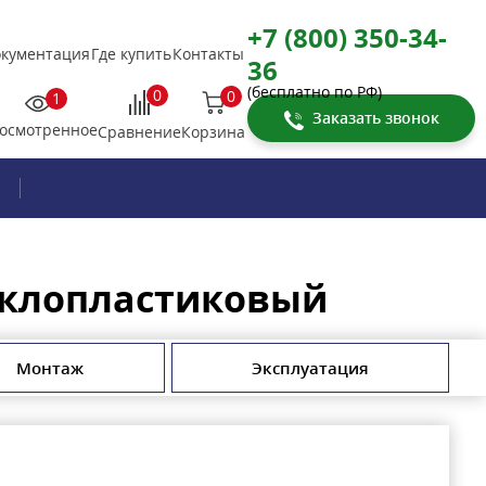
+7 (800) 350-34-
кументация
Где купить
Контакты
36
(бесплатно по РФ)
0
0
1
Заказать звонок
осмотренное
Корзина
Сравнение
еклопластиковый
Монтаж
Эксплуатация