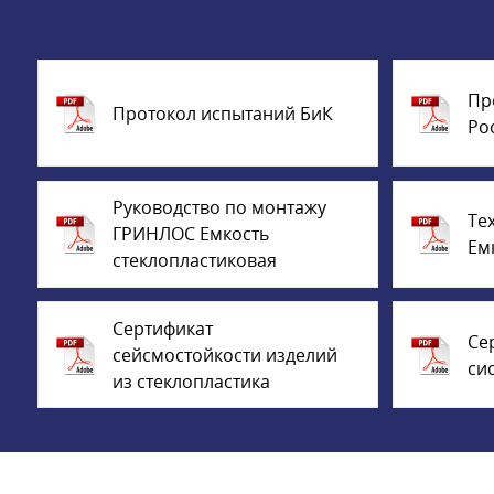
Пр
Протокол испытаний БиК
Ро
Руководство по монтажу
Те
ГРИНЛОС Емкость
Ем
стеклопластиковая
Сертификат
Се
сейсмостойкости изделий
си
из стеклопластика