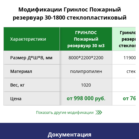
Модификации Гринлос Пожарный
резервуар 30-1800 стеклопластиковый
ГРИНЛОС
Гринло
Характеристики
Пожарный
резерву
резервуар 30 м3
стеклоп
Размер Д*Ш*В, мм
8000*2200*2200
11900*
Материал
полипропилен
стекл
Вес, кг
1020
998 000
768
от
руб.
от
Цена
Показать другие модификации
Документация