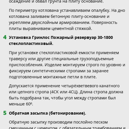
осаждение и обвал грунта на плиту основание.
По периметру котлована устанавливаем опалубку. На дно
котлована заливаем бетонную плиту-основание и
укрепляем двухслойным армированием. Поверхность
плиты выравниваем цементной стяжкой.
Установка Гринлос Пожарный резервуар 30-1800
стеклопластиковый.
При установке стеклопластиковой емкости применяем
траверсу или другие специальные грузоподъемные
приспособления. Изделие монтируем строго по уровню и
фиксируем синтетическими стропами за заранее
подготовленные монтажные петли в плите.
Допускается применение четырёхветвевого канатного
или цепного стропа (4СК или 4СЦ). Длина стропа должна
быть подобрана так, чтобы угол между стропами был
меньше 60º.
Обратная засыпка (бетонирование).
Обратную засыпку производим послойно песком
смешанным с цементом, с обязательным трамбованием и