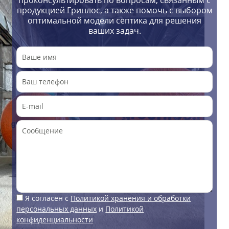
проконсультировать по вопросам, связанным с
продукцией Гринлос, а также помочь с выбором
оптимальной модели септика для решения
ваших задач.
Я согласен с
Политикой хранения и обработки
персональных данных
и
Политикой
конфиденциальности