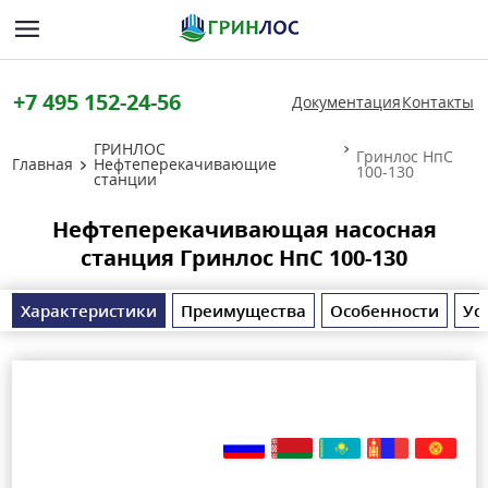
+7 495 152-24-56
Документация
Контакты
ГРИНЛОС
Гринлос НпС
Главная
Нефтеперекачивающие
100-130
станции
Нефтеперекачивающая насосная
станция Гринлос НпС 100-130
Характеристики
Преимущества
Особенности
Ус