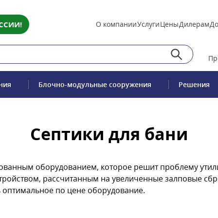
ССИИ!
О компании
Услуги
Цены
Дилерам
До
Пр
ния
Блочно-модульные сооружения
Решения
Септики для бани
ованным оборудованием, которое решит проблему утили
тройством, рассчитанным на увеличенные залповые сбр
 оптимальное по цене оборудование.