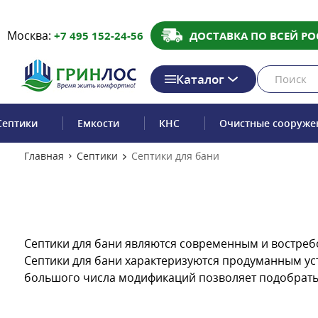
Москва:
+7 495 152-24-56
ДОСТАВКА ПО ВСЕЙ РО
Каталог
Септики
Емкости
КНС
Очистные сооруже
Главная
Септики
Септики для бани
Септики для бани являются современным и востреб
Септики для бани характеризуются продуманным ус
большого числа модификаций позволяет подобрать