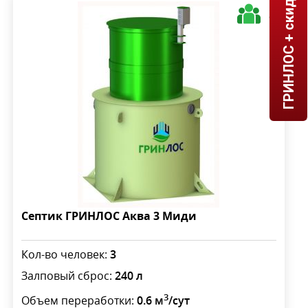
ГРИНЛОС + скидка = 1 мин!
3
Септик ГРИНЛОС Аква 3 Миди
Кол-во человек:
3
Залповый сброс:
240 л
3
Объем переработки:
0.6 м
/сут