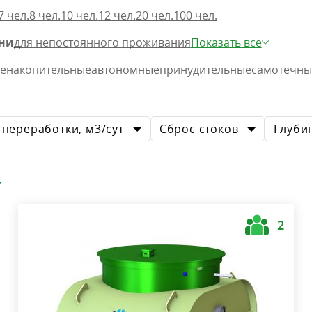
7 чел.
8 чел.
10 чел.
12 чел.
20 чел.
100 чел.
ани
для непостоянного проживания
Показать все
е
накопительные
автономные
принудительные
самотечны
переработки, м3/сут
Сброс стоков
Глуби
2