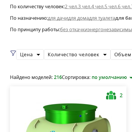
По количеству человек:
2 чел.
3 чел.
4 чел.
5 чел.
6 чел.
По назначению:
для дачи
для дома
для туалета
для б
По принципу работы:
без откачки
энергонезависимы
Цена
Количество человек
Объем 
Найдено моделей:
216
Сортировка:
по умолчанию
2