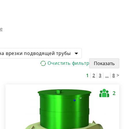
е
на врезки подводящей трубы
Показать
>
1
2
3
...
8
2