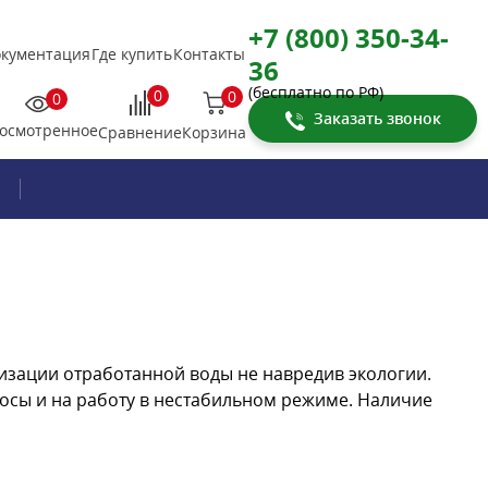
+7 (800) 350-34-
кументация
Где купить
Контакты
36
(бесплатно по РФ)
0
0
0
Заказать звонок
осмотренное
Корзина
Сравнение
зации отработанной воды не навредив экологии.
осы и на работу в нестабильном режиме. Наличие