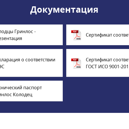
Документация
лодцы Гринлос -
Сертификат соотве
езентация
кларация о соответствии
Сертификат соотве
ЭС
ГОСТ ИСО 9001-201
хнический паспорт
инлос Колодец