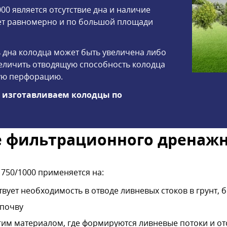
0 является отсутствие дна и наличие
ет равномерно и по большой площади
 дна колодца может быть увеличена либо
величить отводящую способность колодца
ую перфорацию.
ы изготавливаем колодцы по
 фильтрационного дренажн
50/1000 применяется на:
ует необходимость в отводе ливневых стоков в грунт, б
 почву
им материалом, где формируются ливневые потоки и отс