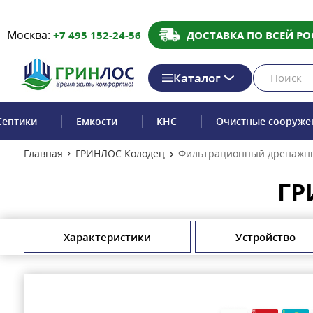
Москва:
+7 495 152-24-56
ДОСТАВКА ПО ВСЕЙ РО
Каталог
Септики
Емкости
КНС
Очистные сооруже
Главная
ГРИНЛОС Колодец
Фильтрационный дренажны
ГР
Характеристики
Устройство