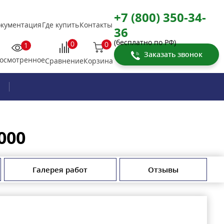
+7 (800) 350-34-
кументация
Где купить
Контакты
36
(бесплатно по РФ)
0
0
1
Заказать звонок
осмотренное
Корзина
Сравнение
000
Галерея работ
Отзывы