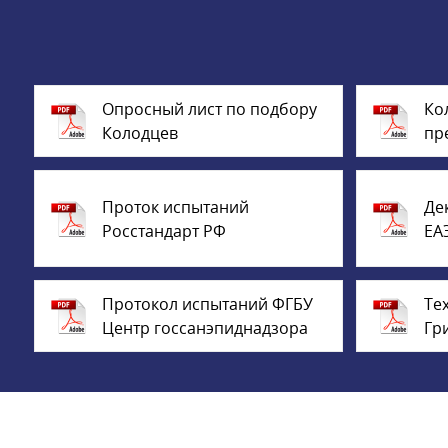
Опросный лист по подбору
Ко
Колодцев
пр
Проток испытаний
Де
Росстандарт РФ
ЕА
Протокол испытаний ФГБУ
Те
Центр госсанэпиднадзора
Гр