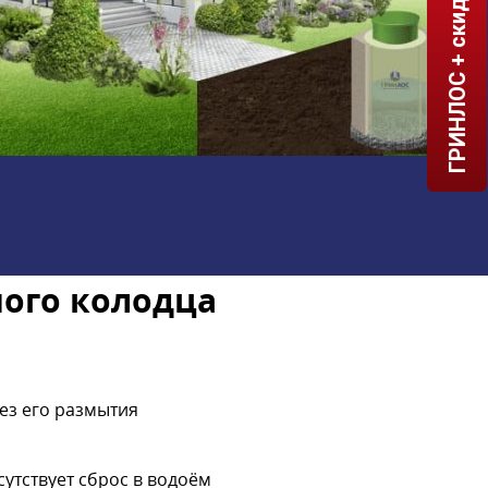
ГРИНЛОС + скидка = 1 мин!
ого колодца
ез его размытия
утствует сброс в водоём