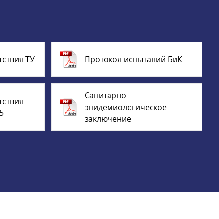
тствия ТУ
Протокол испытаний БиК
Санитарно-
тствия
эпидемиологическое
5
заключение