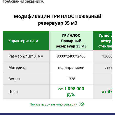
требований заказчика.
Модификации ГРИНЛОС Пожарный
резервуар 35 м3
ГРИНЛОС
Гринло
Характеристики
Пожарный
резерву
резервуар 35 м3
стеклоп
Размер Д*Ш*В, мм
8000*2400*2400
13600*
Материал
полипропилен
стекл
Вес, кг
1328
1 098 000
от
870
от
Цена
руб.
Показать другие модификации