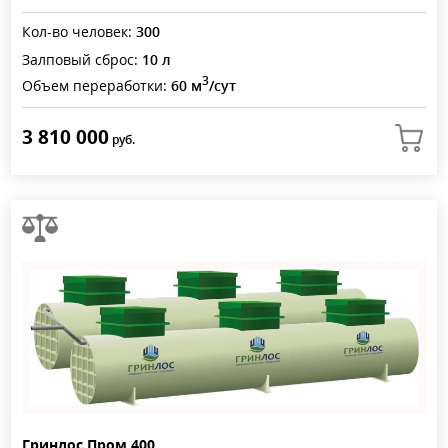
Кол-во человек:
300
Залповый сброс:
10 л
3
Объем переработки:
60 м
/сут
3 810 000
руб.
Гринлос Пром 400