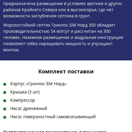
предназначена размещения в условиях арктики и других
районов Крайнего Севера или в высокогорье, где нет
возможности заглубления септика в грунт.
Морозостойкий септик Гринлос БМ Норд 300 обладает
производительностью 54 м3/сут и рассчитан на 300
человек. Наземное размещение и модульная конструкция
позволяют гибко наращивать мощность и упрощают
монтаж.
Комплект поставки
Корпус «Гринлос БМ Норд»
Крышка (3 шт)
Компрессор
Насос дренажный
Насос поверхностный самовсасывающий