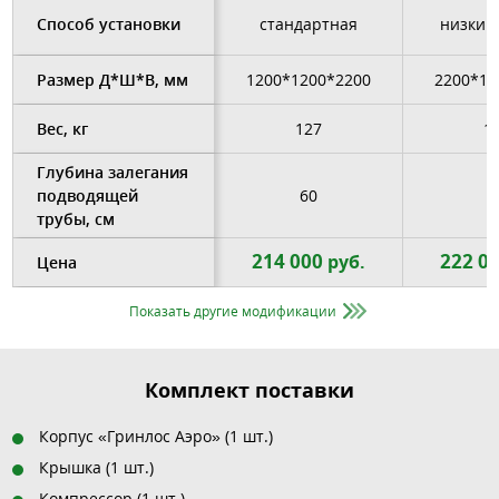
Способ установки
стандартная
низкий
Размер Д*Ш*В, мм
1200*1200*2200
2200*15
Вес, кг
127
1
Глубина залегания
подводящей
60
6
трубы, см
214 000
222 0
руб.
Цена
Показать другие модификации
Комплект поставки
Корпус «Гринлос Аэро» (1 шт.)
Крышка (1 шт.)
Компрессор (1 шт.)