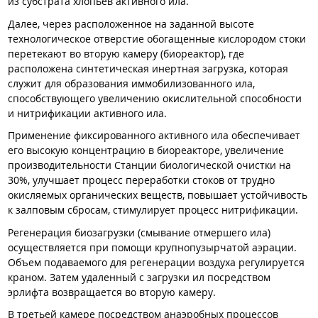
из субстрата хлопьев активного ила.
Далее, через расположенное на заданной высоте
технологическое отверстие обогащенные кислородом стоки
перетекают во вторую камеру (биореактор), где
расположена синтетическая инертная загрузка, которая
служит для образования иммобилизованного ила,
способствующего увеличению окислительной способности
и нитрификации активного ила.
Применение фиксированного активного ила обеспечивает
его высокую концентрацию в биореакторе, увеличение
производительности Станции биологической очистки на
30%, улучшает процесс переработки стоков от трудно
окисляемых органических веществ, повышает устойчивость
к залповым сбросам, стимулирует процесс нитрификации.
Регенерация биозагрузки (смывание отмершего ила)
осуществляется при помощи крупнопузырчатой аэрации.
Объем подаваемого для регенерации воздуха регулируется
краном. Затем удаленный с загрузки ил посредством
эрлифта возвращается во вторую камеру.
В третьей камере посредством анаэробных процессов