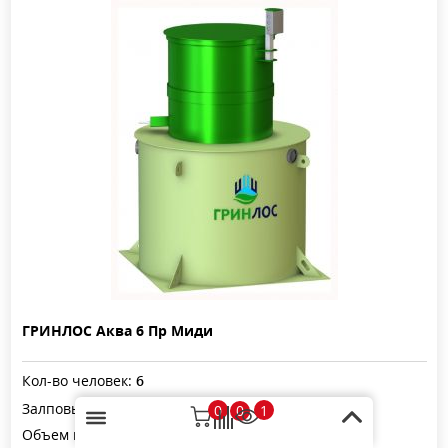
ГРИНЛОС Аква 6 Пр Миди
Кол-во человек:
6
Залповый сброс:
540 л
0
1
0
3
Объем переработки:
1.2 м
/сут