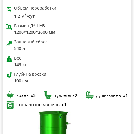
Объем переработки:
3
1.2 м
/сут
Размер Д*Ш*В:
1200*1200*2600 мм
Залповый сброс:
540 л
Вес:
149 кг
Глубина врезки:
100 см
краны
х3
туалеты
х2
души/ванны
х1
стиральные машины
х1