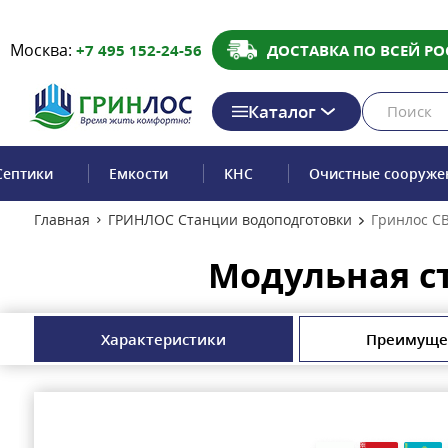
Москва:
+7 495 152-24-56
ДОСТАВКА ПО ВСЕЙ РО
Каталог
Септики
Емкости
КНС
Очистные сооруже
Главная
ГРИНЛОС Станции водоподготовки
Гринлос С
Модульная с
Характеристики
Преимуще