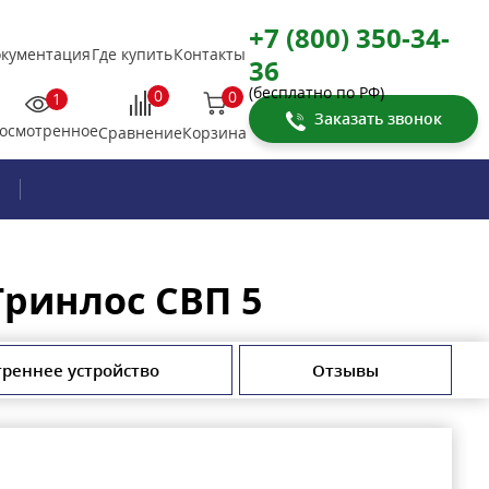
+7 (800) 350-34-
кументация
Где купить
Контакты
36
(бесплатно по РФ)
0
0
1
Заказать звонок
осмотренное
Корзина
Сравнение
ринлос СВП 5
треннее устройство
Отзывы