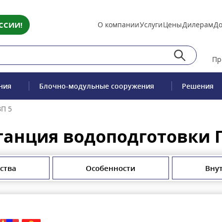
ССИИ!
О компании
Услуги
Цены
Дилерам
До
Пр
ния
Блочно-модульные сооружения
Решения
ВП 5
танция водоподготовки Г
ства
Особенности
Вну