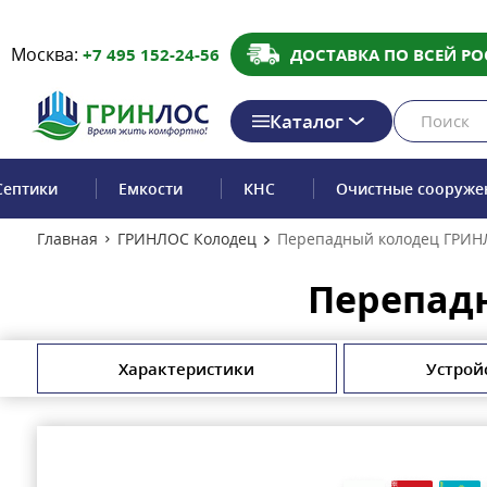
Москва:
+7 495 152-24-56
ДОСТАВКА ПО ВСЕЙ РО
Каталог
Септики
Емкости
КНС
Очистные сооруже
Главная
ГРИНЛОС Колодец
Перепадный колодец ГРИН
Перепадн
Характеристики
Устрой