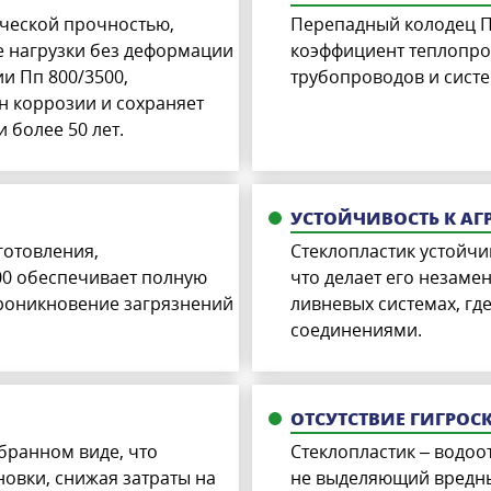
ческой прочностью,
Перепадный колодец Пп
е нагрузки без деформации
коэффициент теплопро
и Пп 800/3500,
трубопроводов и систе
н коррозии и сохраняет
 более 50 лет.
УСТОЙЧИВОСТЬ К А
готовления,
Стеклопластик устойчи
00 обеспечивает полную
что делает его незам
проникновение загрязнений
ливневых системах, гд
соединениями.
ОТСУТСТВИЕ ГИГРО
бранном виде, что
Стеклопластик – водо
новки, снижая затраты на
не выделяющий вредны