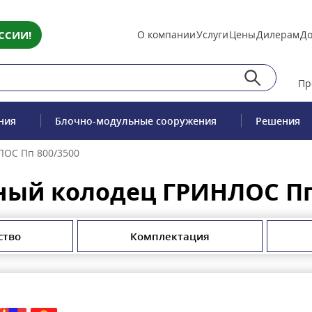
ССИИ!
О компании
Услуги
Цены
Дилерам
До
Пр
ния
Блочно-модульные сооружения
Решения
ЛОС Пп 800/3500
ый колодец ГРИНЛОС Пп
ство
Комплектация