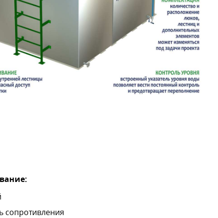
вание:
й
ь сопротивления