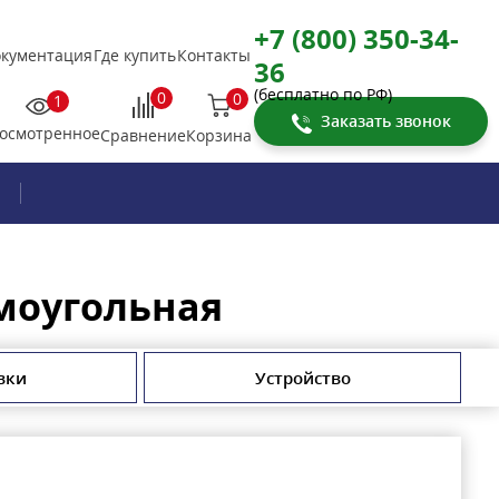
+7 (800) 350-34-
кументация
Где купить
Контакты
36
(бесплатно по РФ)
0
0
1
Заказать звонок
осмотренное
Корзина
Сравнение
ямоугольная
вки
Устройство