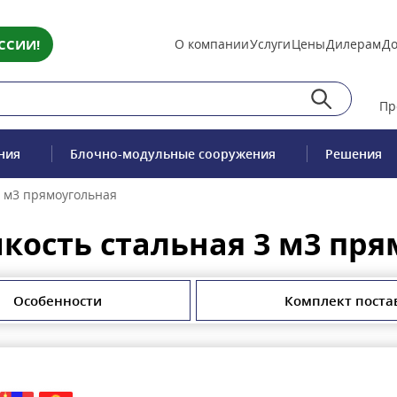
ССИИ!
О компании
Услуги
Цены
Дилерам
До
Пр
ния
Блочно-модульные сооружения
Решения
3 м3 прямоугольная
кость стальная 3 м3 пр
Особенности
Комплект поста