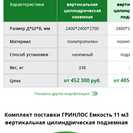
Характеристики
вертикальная
вертик
цилиндрическая
цилиндр
наземная
подз
Размер Д*Ш*В, мм
2400*2400*2700
2400*24
Материал
полипропилен
полипр
Способ установки
наземный
подз
Вес, кг
338
3
452 300
405 
от
руб.
от
Цена
Показать другие модификации
Комплект поставки ГРИНЛОС Емкость 11 м3
вертикальная цилиндрическая подземная