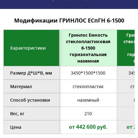
Модификации ГРИНЛОС ЕСпГН 6-1500
Гринлос Емкость
Грин
стеклопластиковая
стекл
Характеристики
6-1500
горизонтальная
гори
наземная
п
Размер Д*Ш*В, мм
3450*1500*1500
345
Материал
стеклопластик
сте
Способ установки
наземный
п
Вес, кг
210
442 600
2
от
руб.
от
Цена