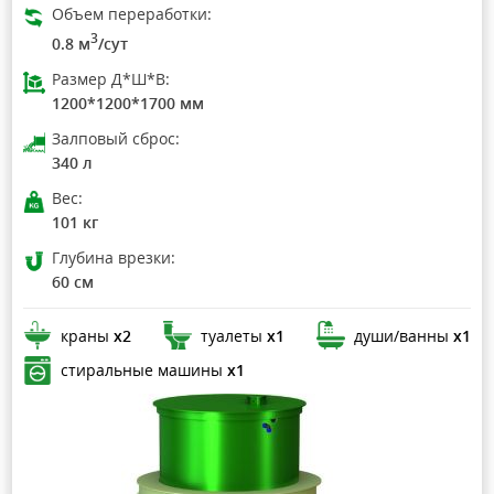
Объем переработки:
3
0.8 м
/сут
Размер Д*Ш*В:
1200*1200*1700 мм
Залповый сброс:
340 л
Вес:
101 кг
Глубина врезки:
60 см
краны
х2
туалеты
х1
души/ванны
х1
стиральные машины
х1