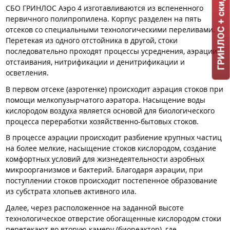
ГРИНЛОС + скидка = 1 мин!
СБО ГРИНЛОС Аэро 4 изготавливаются из вспененного
первичного полипропилена. Корпус разделен на пять
отсеков со специальными технологическими переливами.
Перетекая из одного отстойника в другой, стоки
последовательно проходят процессы усреднения, аэрации,
отстаивания, нитрификации и денитрификации и
осветления.
В первом отсеке (аэротенке) происходит аэрация стоков при
помощи мелкопузырчатого аэратора. Насыщение воды
кислородом воздуха является основой для биологического
процесса переработки хозяйственно-бытовых стоков.
В процессе аэрации происходит разбиение крупных частиц
на более мелкие, насыщение стоков кислородом, создание
комфортных условий для жизнедеятельности аэробных
микроорганизмов и бактерий. Благодаря аэрации, при
поступлении стоков происходит постепенное образование
из субстрата хлопьев активного ила.
Далее, через расположенное на заданной высоте
технологическое отверстие обогащенные кислородом стоки
перетекают во вторую камеру (биореактор), где