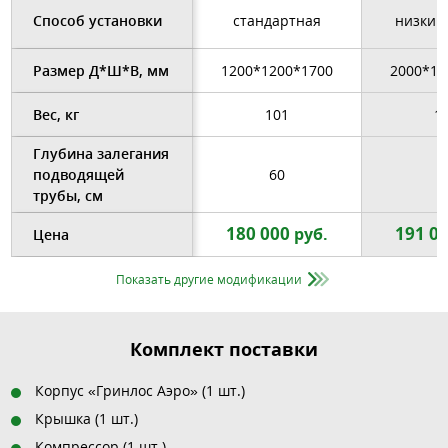
Способ установки
стандартная
низкий
Размер Д*Ш*В, мм
1200*1200*1700
2000*13
Вес, кг
101
1
Глубина залегания
подводящей
60
6
трубы, см
180 000
191 0
руб.
Цена
Показать другие модификации
Комплект поставки
Корпус «Гринлос Аэро» (1 шт.)
Крышка (1 шт.)
Компрессор (1 шт.)