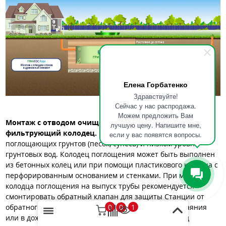
Елена Горбатенко
Здравствуйте!
Сейчас у нас распродажа.
Можем предложить Вам
Монтаж с отводом очищенных сточных вод в
лучшую цену. Напишите мне,
фильтрующий колодец.
Подходит для хорошо
если у вас появятся вопросы.
поглощающих грунтов (песок, супесь) и низком уровне
грунтовых вод. Колодец поглощения может быть выполнен
из бетонных колец или при помощи пластикового колодца с
перфорированным основанием и стенками. При монтаже
колодца поглощения на выпуск трубы рекомендуется
смонтировать обратный клапан для защиты Станции от
0
1
обратного затопления в периоды активного снеготаяния
0
или в дождливое межсезонье. Непосредственно под