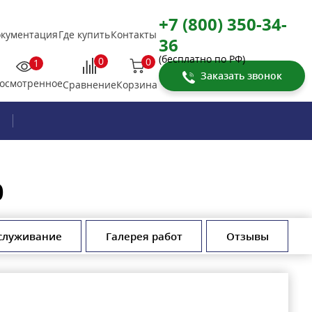
+7 (800) 350-34-
кументация
Где купить
Контакты
36
(бесплатно по РФ)
0
0
1
Заказать звонок
осмотренное
Корзина
Сравнение
0
служивание
Галерея работ
Отзывы