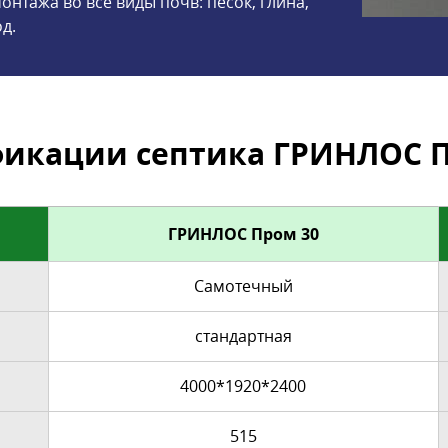
онтажа во все виды почв: песок, глина,
д.
икации септика ГРИНЛОС П
ГРИНЛОС Пром 30
Самотечный
стандартная
4000*1920*2400
515