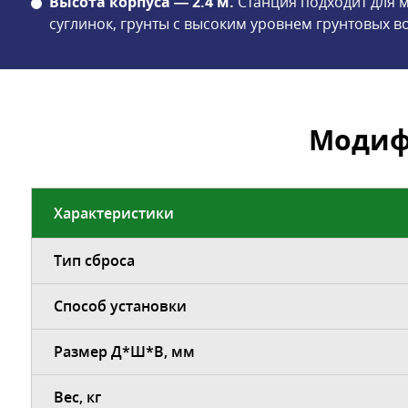
Высота корпуса — 2.4 м.
Станция подходит для м
суглинок, грунты с высоким уровнем грунтовых во
Модиф
Характеристики
Тип сброса
Способ установки
Размер Д*Ш*В, мм
Вес, кг