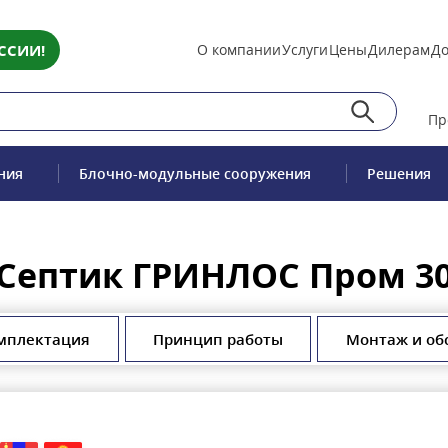
ССИИ!
О компании
Услуги
Цены
Дилерам
До
Пр
ния
Блочно-модульные сооружения
Решения
Септик ГРИНЛОС Пром 3
мплектация
Принцип работы
Монтаж и об