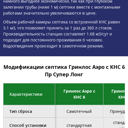
намного выгоднее экономически, так как при глубоком
залегании трубы (ниже 1 м) септики вместе с монтажными
работами значительно увеличиваются в цене.
Объем рабочей камеры септика со встроенной КНС равен
3.1 м3, что позволяет принять за 1 раз до 360 л стоков.
Производительность станции составляет 1.68 м3/сут и
подходит для постоянного проживания 6 человек.
Водоотведение происходит в самотечном режиме.
Модификации септика Гринлос Аэро с КНС 6
Пр Супер Лонг
Гринлос Аэро с
Гринлос
Характеристики
КНС 6
КНС 
Тип сброса
Самотечный
Принуди
станда
Способ установки
стандартная