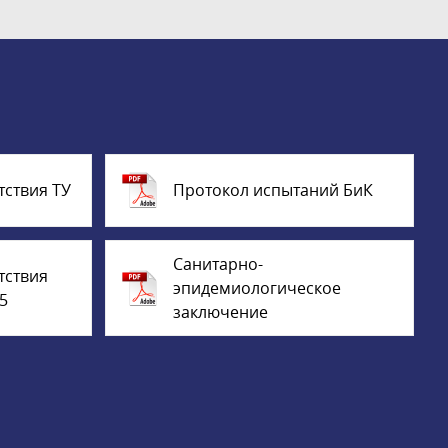
тствия ТУ
Протокол испытаний БиК
Санитарно-
тствия
эпидемиологическое
5
заключение