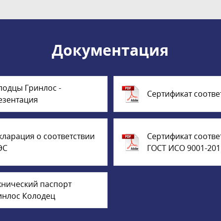
Документация
лодцы Гринлос -
Сертификат соотве
езентация
кларация о соответствии
Сертификат соотве
ЭС
ГОСТ ИСО 9001-201
хнический паспорт
инлос Колодец