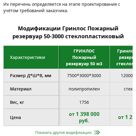
Их перечень определяется на этапе проектирования с
учётом требований заказчика.
Модификации Гринлос Пожарный
резервуар 50-3000 стеклопластиковый
ГРИНЛОС
Гринло
Характеристики
Пожарный
резерву
резервуар 50 м3
стеклоп
Размер Д*Ш*В, мм
7500*3000*3000
12000*
Материал
полипропилен
стекл
Вес, кг
1756
1 398 000
от
1 28
от
Цена
руб.
Показать другие модификации