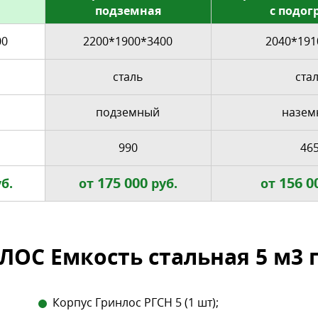
подземная
с подог
00
2200*1900*3400
2040*191
сталь
ста
подземный
назем
990
46
175 000
156 0
б.
от
руб.
от
ЛОС Емкость стальная 5 м3 
Корпус Гринлос РГСН 5 (1 шт);