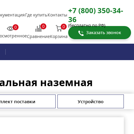
+7 (800) 350-34-
кументация
Где купить
Контакты
36
(бесплатно по РФ)
0
0
0
Заказать звонок
осмотренное
Корзина
Сравнение
тальная наземная
плект поставки
Устройство