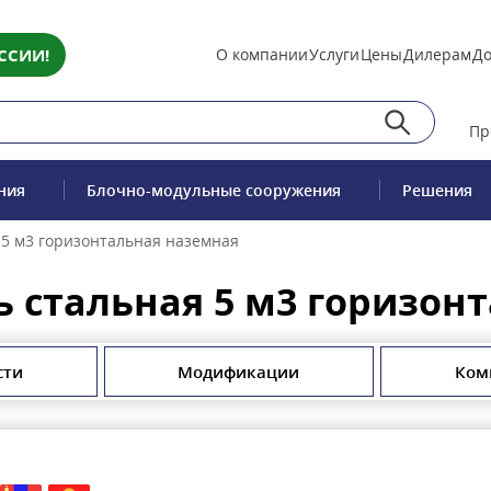
ССИИ!
О компании
Услуги
Цены
Дилерам
До
Пр
ния
Блочно-модульные сооружения
Решения
5 м3 горизонтальная наземная
 стальная 5 м3 горизон
сти
Модификации
Ком