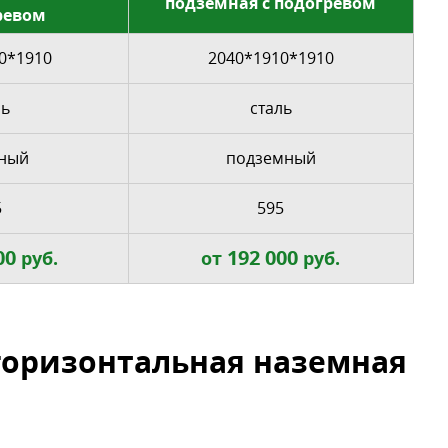
подземная с подогревом
ревом
0*1910
2040*1910*1910
ль
сталь
ный
подземный
5
595
00
192 000
руб.
от
руб.
горизонтальная наземная