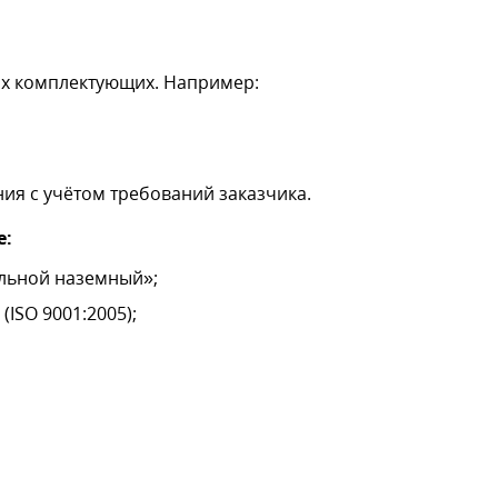
х комплектующих. Например:
ия с учётом требований заказчика.
е:
альной наземный»;
(ISO 9001:2005);