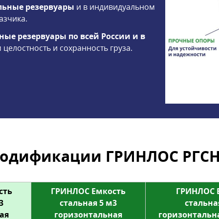
альные резервуары
и в индивидуальном
азчика.
ные резервуары по всей России и в
целостность и сохранность груза.
одификации ГРИНЛОС РГСН
сть
ГРИНЛОС Емкость
ГРИНЛОС 
3
стальная 5 м3
стальна
ая
горизонтальная
горизонтальн