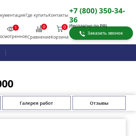
+7 (800) 350-34-
кументация
Где купить
Контакты
36
(бесплатно по РФ)
0
0
1
Заказать звонок
осмотренное
Корзина
Сравнение
000
Галерея работ
Отзывы