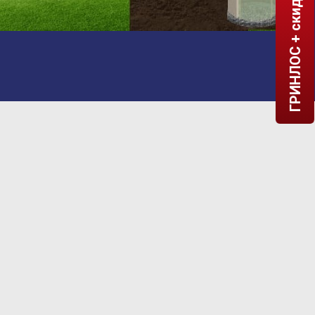
ГРИНЛОС + скидка = 1 мин!