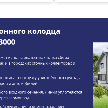
онного колодца
3000
ет использоваться как точка сбора
к и в городских сточных коллекторах и
ерживает нагрузку уплотнённого грунта, а
дов и автомобилей.
бого входного сечения. Линии уплотняются
ерез гермоввод.
 обслуживания и ремонта, колодец