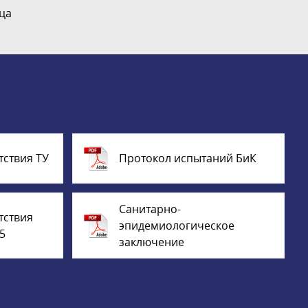
ца
тствия ТУ
Протокол испытаний БиК
Санитарно-
тствия
эпидемиологическое
5
заключение