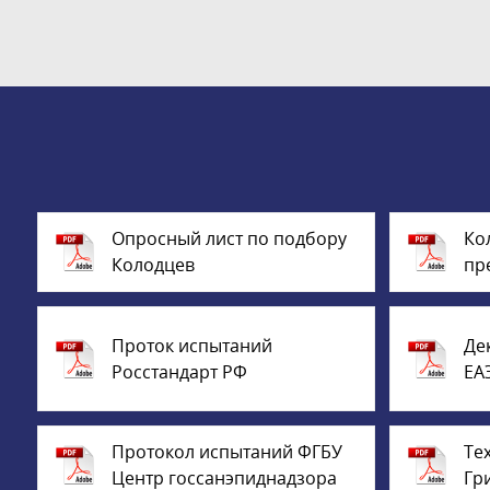
Опросный лист по подбору
Ко
Колодцев
пр
Проток испытаний
Де
Росстандарт РФ
ЕА
Протокол испытаний ФГБУ
Те
Центр госсанэпиднадзора
Гр