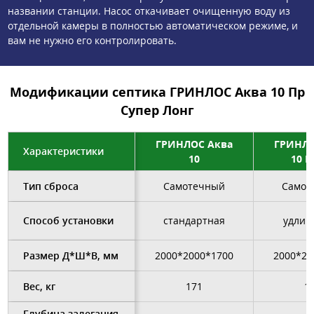
названии станции. Насос откачивает очищенную воду из
отдельной камеры в полностью автоматическом режиме, и
вам не нужно его контролировать.
Модификации септика ГРИНЛОС Аква 10 Пр
Супер Лонг
ГРИНЛОС Аква
ГРИНЛО
Характеристики
10
10 
Тип сброса
Самотечный
Самот
Способ установки
стандартная
удлин
Размер Д*Ш*В, мм
2000*2000*1700
2000*20
Вес, кг
171
1
Глубина залегания