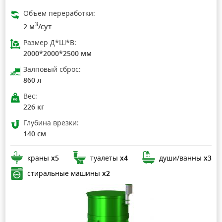
Объем переработки:
3
2 м
/сут
Размер Д*Ш*В:
2000*2000*2500 мм
Залповый сброс:
860 л
Вес:
226 кг
Глубина врезки:
140 см
краны
х5
туалеты
х4
души/ванны
х3
стиральные машины
х2