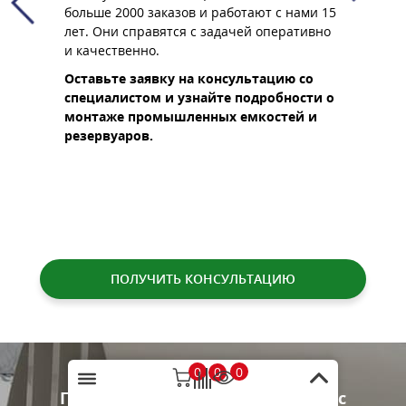
промышленности в случае возникновения
проектно
 с нами 15
аварийных ситуаций.
их содер
перативно
Постанов
Оставьте заявку на консультацию со
16.02.200
специалистом и узнайте подробности
цию со
по обслуживанию оборудования для
Оставьте
обности о
производств.
специали
стей и
проекти
ПОЛУЧИТЬ КОНСУЛЬТАЦИЮ
0
0
0
Преимущества сотрудничества с