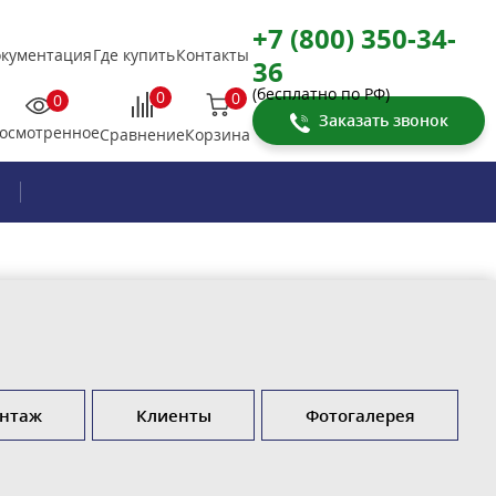
+7 (800) 350-34-
кументация
Где купить
Контакты
36
(бесплатно по РФ)
0
0
0
Заказать звонок
осмотренное
Корзина
Сравнение
нтаж
Клиенты
Фотогалерея