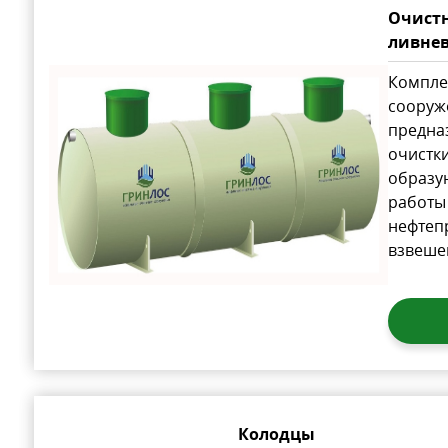
Очист
ливне
Компле
сооруж
предна
очистки
образу
работы 
нефтеп
взвеше
Колодцы