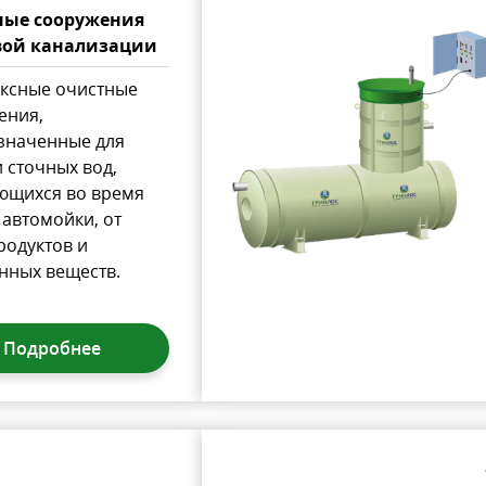
ные сооружения
вой канализации
ксные очистные
ения,
значенные для
 сточных вод,
ющихся во время
автомойки, от
родуктов и
нных веществ.
Подробнее