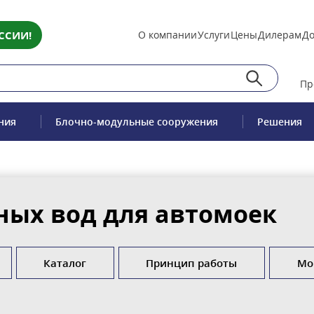
ССИИ!
О компании
Услуги
Цены
Дилерам
До
Пр
ния
Блочно-модульные сооружения
Решения
ных вод для автомоек
Каталог
Принцип работы
Мо