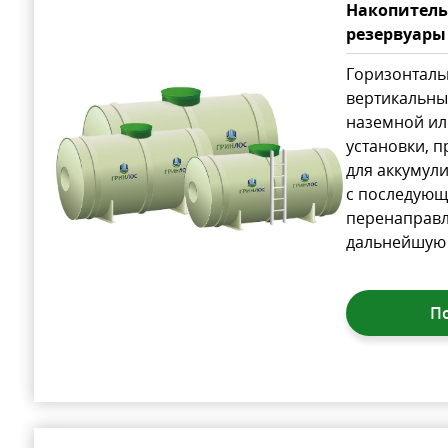
Накопитель
резервуары
Горизонталь
вертикальны
наземной ил
установки, 
для аккумул
с последую
перенаправ
дальнейшую 
П