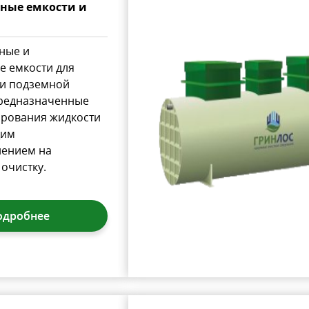
ные емкости и
ные и
е емкости для
и подземной
предназначенные
ирования жидкости
щим
лением на
очистку.
одробнее